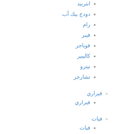
انتربيد
دودج بيك أب
رام
فيبر
فوياجر
كاليبير
نيترو
تشارجر
فيراري
فيراري
فيات
فيات