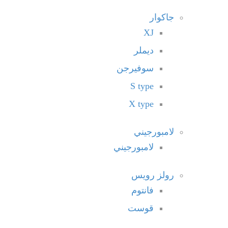
جاكوار
XJ
ديملر
سوفيرجن
S type
X type
لامبورجيني
لامبورجيني
رولز رويس
فانتوم
قوست