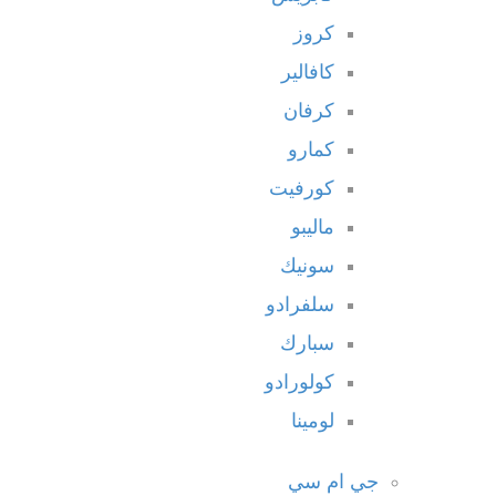
كروز
كافالير
كرفان
كمارو
كورفيت
ماليبو
سونيك
سلفرادو
سبارك
كولورادو
لومينا
جي ام سي