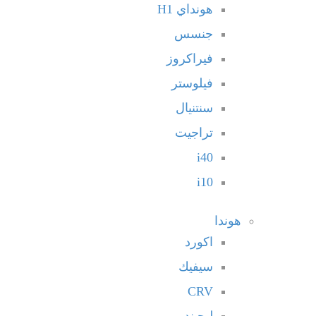
هونداي H1
جنسس
فيراكروز
فيلوستر
سنتنيال
تراجيت
i40
i10
هوندا
اكورد
سيفيك
CRV