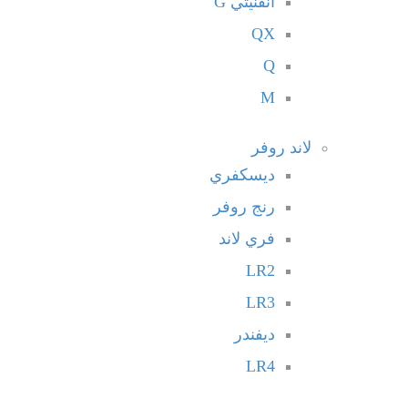
انفنيتي G
QX
Q
M
لاند روفر
ديسكفري
رنج روفر
فري لاند
LR2
LR3
ديفندر
LR4