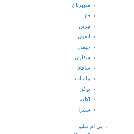
سوبربان
فان
تيرين
انفوي
جيمي
سفاري
سافانا
بيك أب
يوكن
اكاديا
سييرا
بي ام دبليو