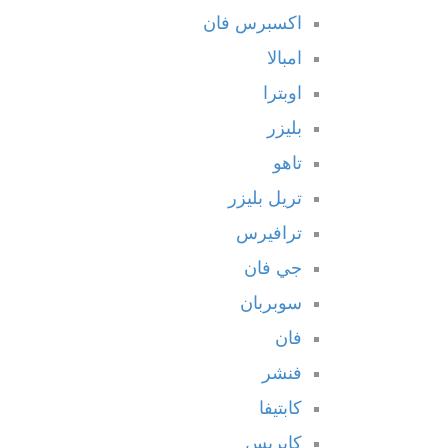
اكسبرس فان
امبالا
اوبترا
بليزر
تاهو
تريل بليزر
ترافيرس
جي فان
سوبربان
فان
فنشر
كابتيفا
كابريس