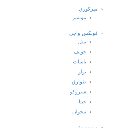
ميركوري
مونتنير
فولكس واجن
بيتل
جولف
باسات
بولو
طوارق
شيروكو
جيتا
تيجوان
ميتسوبيشي