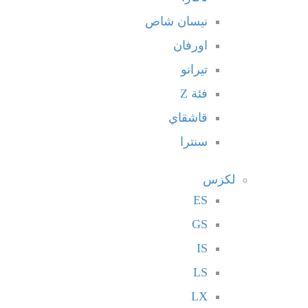
نيسان شاص
اورفان
تيرانو
فئة Z
قاشقاي
سنترا
لكزس
ES
GS
IS
LS
LX