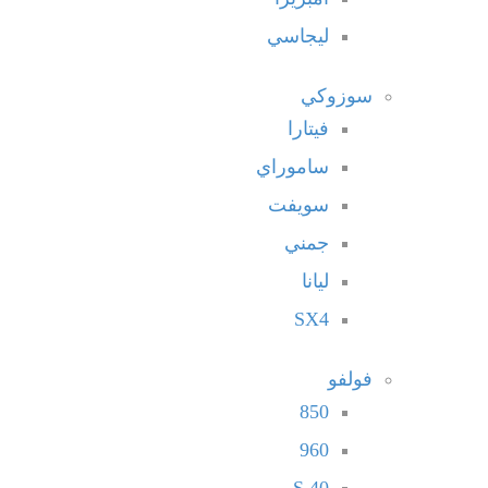
ليجاسي
سوزوكي
فيتارا
ساموراي
سويفت
جمني
ليانا
SX4
فولفو
850
960