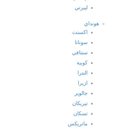
ليبرتي
هونداي
اكسنت
سوناتا
سنتافي
كوبية
النترا
ازيرا
جالوير
تيريكان
تسكان
ماتريكس