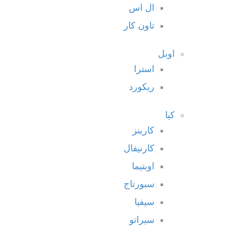
ال اس
تاون كار
اوبل
استرا
ريكورد
كيا
كارينز
كارنيفال
اوبتيما
سبورتاج
سيفيا
سيراتو