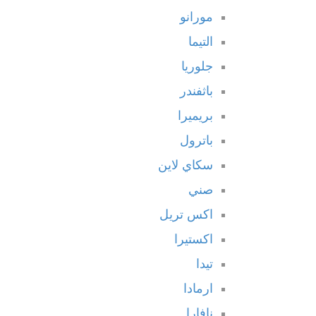
مورانو
التيما
جلوريا
باثفندر
بريميرا
باترول
سكاي لاين
صني
اكس تريل
اكستيرا
تيدا
ارمادا
نافارا