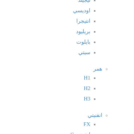
ليجيند
اوديسي
انتيجرا
بريليود
بايلوت
سيتي
همر
H1
H2
H3
انفنيتي
FX