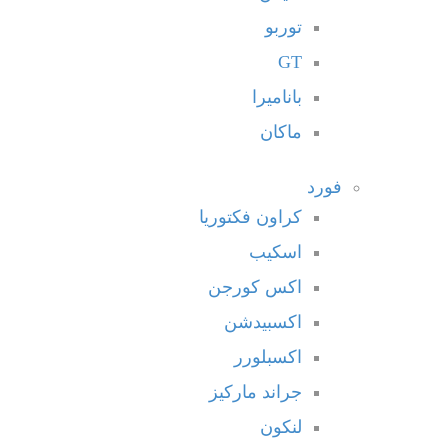
توربو
GT
باناميرا
ماكان
فورد
كراون فكتوريا
اسكيب
اكس كورجن
اكسبيدشن
اكسبلورر
جراند ماركيز
لنكون