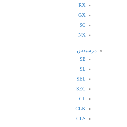
RX
GX
SC
NX
مرسيدس
SE
SL
SEL
SEC
CL
CLK
CLS