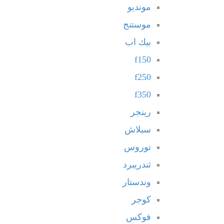
مونديو
موستنج
بيك اب
f150
f250
f350
رينجر
سبلاش
توروس
ثندريبرد
وندستار
كوجر
فوكس