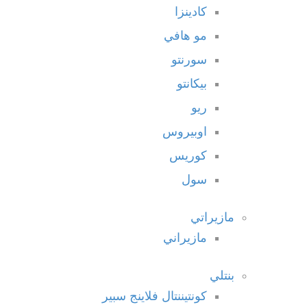
كادينزا
مو هافي
سورنتو
بيكانتو
ريو
اوبيروس
كوريس
سول
مازيراتي
مازيراني
بنتلي
كونتيننتال فلاينج سبير