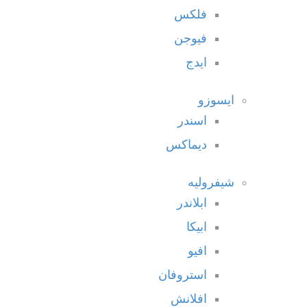
فلكس
فيوجن
ايدج
ايسوزو
اسندر
ديماكس
شيفروليه
ابلاندر
ابيكا
افيو
استروفان
افلانش