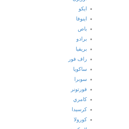
ايكو
اينوفا
باص
برادو
بريفيا
راف فور
ساكويا
سوبرا
فورتونر
كامري
كرسيدا
كورولا