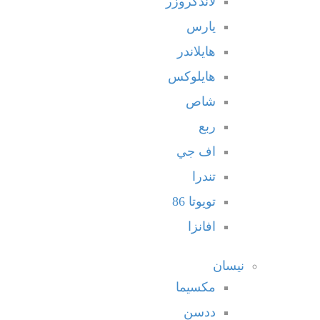
لاندكروزر
يارس
هايلاندر
هايلوكس
شاص
ربع
اف جي
تندرا
تويوتا 86
افانزا
نيسان
مكسيما
ددسن