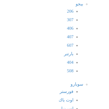
بيجو
206
307
406
407
607
بارتنر
404
508
سوبارو
فورستر
اوت باك
امبريزا