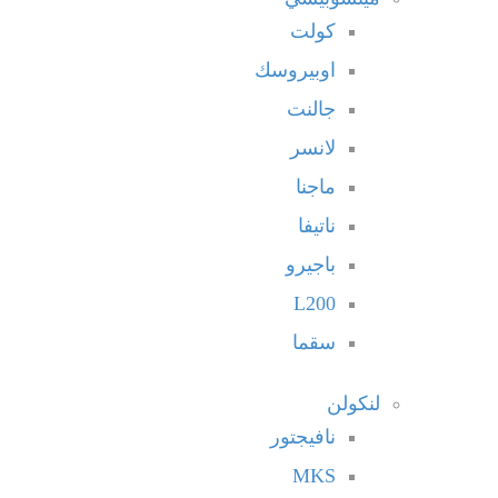
كولت
اوبيروسك
جالنت
لانسر
ماجنا
ناتيفا
باجيرو
L200
سقما
لنكولن
نافيجتور
MKS