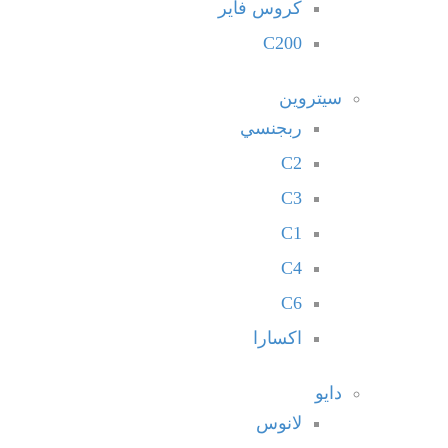
كروس فاير
C200
سيتروين
ربجنسي
C2
C3
C1
C4
C6
اكسارا
دايو
لانوس