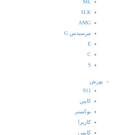
ML
SLK
AMG
مرسيدس G
E
C
S
بورش
911
كايين
بوكستر
كاريرا
كايمن