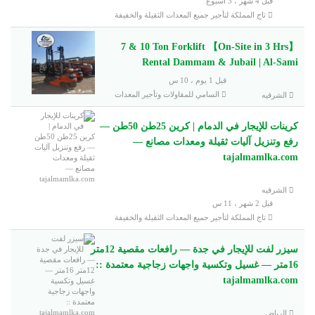
قبل 4 شهر ، 3 اسبوع
تاج المملكة لتأجير جميع المعدات الثقيلة والخفيفة
【On-Site in 3 Hrs】 7 & 10 Ton Forklift
Rental Dammam & Jubail | Al-Sami
قبل 1 يوم ، 10 س
السامي للمقاولات وتأجير المعدات
الشرقيه
كرينات للإيجار في الدمام | كرين 25طن 50طن —
رفع وتنزيل آليات ثقيلة ومعدات مصانع —
tajalmamlka.com
الشرقيه
قبل 2 شهر ، 11 س
تاج المملكة لتأجير جميع المعدات الثقيلة والخفيفة
سيزر لفت للإيجار في جدة — رافعات مقصية 12متر
16متر — غسيل وتكسية واجهات زجاجية معتمدة ::
tajalmamlka.com
الرياض