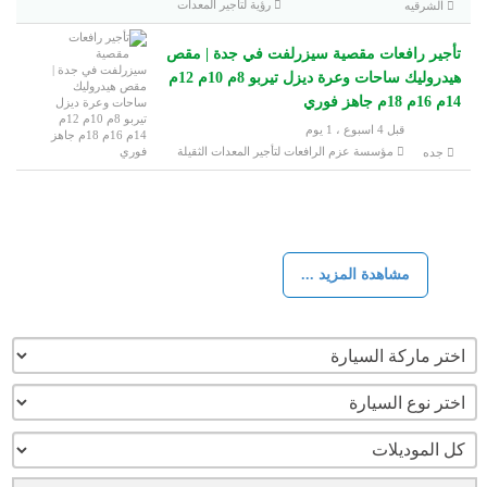
رؤية لتأجير المعدات
الشرقيه
تأجير رافعات مقصية سيزرلفت في جدة | مقص
هيدروليك ساحات وعرة ديزل تيربو 8م 10م 12م
14م 16م 18م جاهز فوري
قبل 4 اسبوع ، 1 يوم
مؤسسة عزم الرافعات لتأجير المعدات الثقيلة
جده
مشاهدة المزيد ...